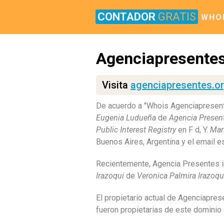
CONTADOR
GRATIS
WHO
Agenciapresentes
Visita
agenciapresentes.o
De acuerdo a "Whois Agenciapresen
Eugenia Ludueña
de
Agencia Presen
Public Interest Registry
en F d, Y.
Mar
Buenos Aires, Argentina y el email
Recientemente, Agencia Presentes in
Irazoqui
de
Veronica Palmira Irazoqu
El propietario actual de Agenciapre
fueron propietarias de este dominio