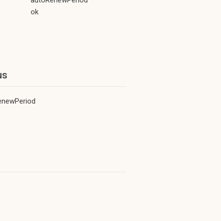
autoRenewPeriod
ok
us
enewPeriod