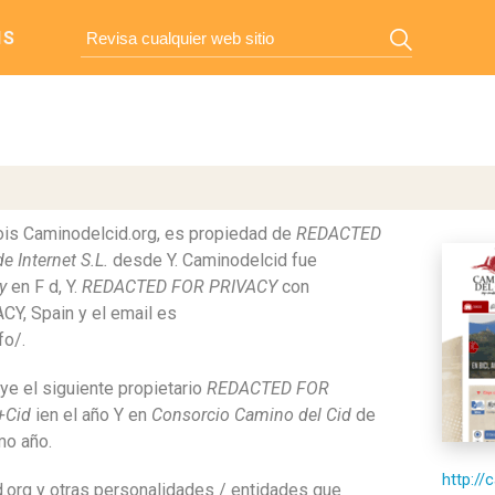
IS
ois Caminodelcid.org, es propiedad de
REDACTED
e Internet S.L.
desde Y. Caminodelcid fue
y
en F d, Y.
REDACTED FOR PRIVACY
con
Y, Spain y el email es
fo/.
ye el siguiente propietario
REDACTED FOR
+Cid
ien el año Y en
Consorcio Camino del Cid
de
mo año.
http://
d.org y otras personalidades / entidades que