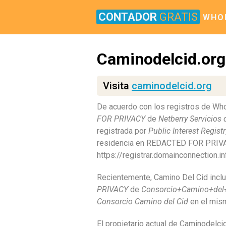
CONTADOR
GRATIS
WHO
Caminodelcid.org
Visita
caminodelcid.org
De acuerdo con los registros de Wh
FOR PRIVACY
de
Netberry Servicios d
registrada por
Public Interest Registr
residencia en REDACTED FOR PRIVAC
https://registrar.domainconnection.in
Recientemente, Camino Del Cid inclu
PRIVACY
de
Consorcio+Camino+del
Consorcio Camino del Cid
en el mis
El propietario actual de Caminodelci