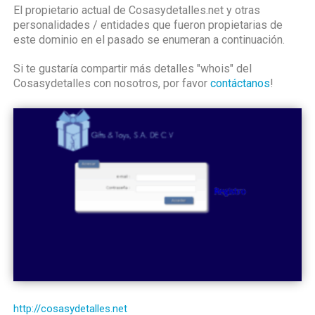
El propietario actual de Cosasydetalles.net y otras
personalidades / entidades que fueron propietarias de
este dominio en el pasado se enumeran a continuación.
Si te gustaría compartir más detalles "whois" del
Cosasydetalles con nosotros, por favor
contáctanos
!
http://cosasydetalles.net