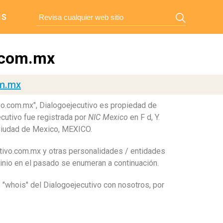
IS
.com.mx
om.mx
vo.com.mx", Dialogoejecutivo es propiedad de
cutivo fue registrada por
NIC Mexico
en F d, Y.
Ciudad de Mexico, MEXICO.
utivo.com.mx y otras personalidades / entidades
inio en el pasado se enumeran a continuación.
s "whois" del Dialogoejecutivo con nosotros, por