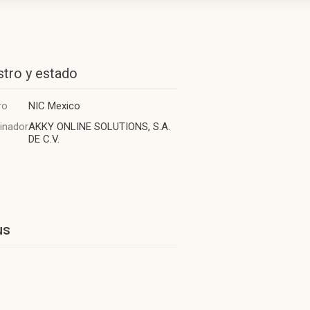
stro y estado
ro
NIC Mexico
inador
AKKY ONLINE SOLUTIONS, S.A.
DE C.V.
us