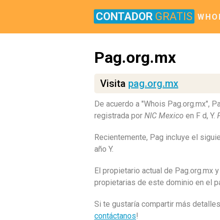
CONTADOR
GRATIS
WHO
Pag.org.mx
Visita
pag.org.mx
De acuerdo a "Whois Pag.org.mx", P
registrada por
NIC Mexico
en F d, Y.
Recientemente, Pag incluye el sigui
año Y.
El propietario actual de Pag.org.mx 
propietarias de este dominio en el 
Si te gustaría compartir más detalle
contáctanos
!