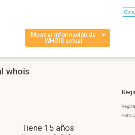
Obté
Mostrar información de
WHOIS actual
al whois
Regi
Regist
Patroc
Tiene 15 años