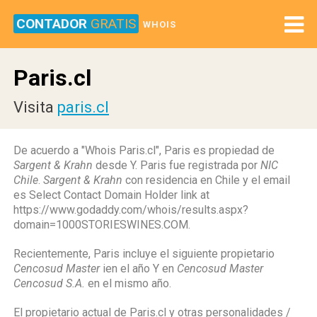
CONTADOR
GRATIS
WHOIS
Paris.cl
Visita
paris.cl
De acuerdo a "Whois Paris.cl", Paris es propiedad de
Sargent & Krahn
desde Y. Paris fue registrada por
NIC
Chile
.
Sargent & Krahn
con residencia en Chile y el email
es Select Contact Domain Holder link at
https://www.godaddy.com/whois/results.aspx?
domain=1000STORIESWINES.COM.
Recientemente, Paris incluye el siguiente propietario
Cencosud Master
ien el año Y en
Cencosud Master
Cencosud S.A.
en el mismo año.
El propietario actual de Paris.cl y otras personalidades /