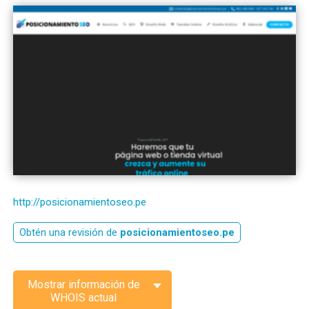
http://posicionamientoseo.pe
Obtén una revisión de
posicionamientoseo.pe
Mostrar información de
WHOIS actual